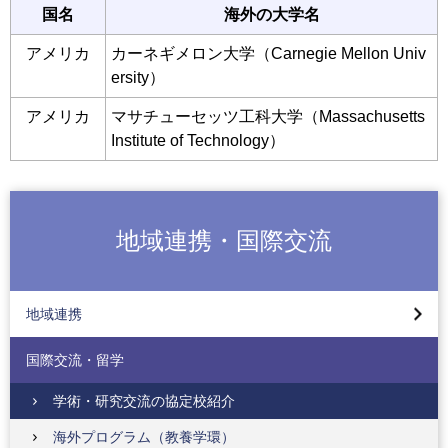
国名
海外の大学名
アメリカ
カーネギメロン大学（Carnegie Mellon Univ
ersity）
アメリカ
マサチューセッツ工科大学（Massachusetts
Institute of Technology）
地域連携・国際交流
地域連携について
サービスラーニング（教養学環）
地域連携
地域連携活動（工学部）
国際交流・留学
地域連携活動（コンピュータサイエンス学部）
地域連携活動（応用生物学部）
学術・研究交流の協定校紹介
地域連携活動（デザイン学部）
海外プログラム（教養学環）