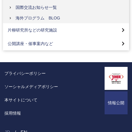
プロジェクションマッピング（デザイン学部・メディア学
国際交流お知らせ一覧
部）
片柳研究所
海外プログラム BLOG
地域連携活動（医療保健学部）
バイオナノテクノロジーセンター
八王子市市制100th記念プロジェクションマッピング
片柳研究所などの研究施設
地域連携お知らせ一覧
セラミックス複合材料センター
サイエンスイングリッシュキャンプ
公開講座・催事案内など
第11回 高校生のための応用生物実験講座
公開講座
催事案内
プライバシーポリシー
イベントカレンダー
ソーシャルメディアポリシー
本サイトについて
情報公開
採用情報