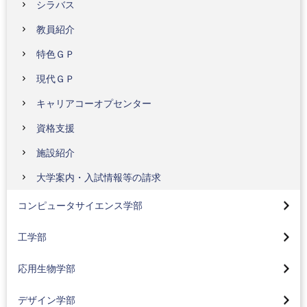
シラバス
教員紹介
特色ＧＰ
現代ＧＰ
キャリアコーオプセンター
資格支援
施設紹介
コンピュータサイエンス学部トップ
大学案内・入試情報等の請求
先進情報専攻(情報基盤、人間情報、人工知能)(2024年
工学部トップ
4月入学生より)
コンピュータサイエンス学部
機械工学科
社会情報専攻(2024年4月入学生より)
応用生物学部トップ
工学部
電気電子工学科
社会情報専攻の研究・プロジェクト
生命医薬コース(2024年4月入学生より)
大学院デザイン研究科
応用生物学部
応用化学科
プロジェクト実習
地球環境コース(2024年4月入学生より)
デザイン学部トップページ
医療保健学部トップ
就職状況
カリキュラム
デザイン学部
食品コース(2024年4月入学生より)