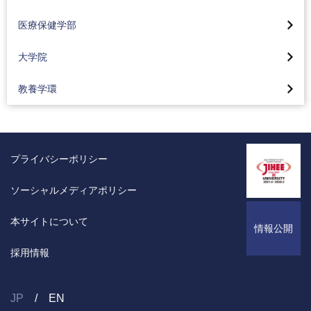
視覚デザインコース(2024年4月入学生より)
看護学科
サスティナブル工学
大学院トップ
コーオプ教育
化粧品コース(2024年4月入学生より)
医療保健学部
情報デザインコース(2024年4月入学生より)
臨床工学科
コーオプ教育
大学院バイオ・情報メディア研究科
東京工科大学の地域連携
カリキュラム
工業デザインコース(2024年4月入学生より)
大学院
リハビリテーション学科
グローバル工学教育
バイオニクス専攻
Movie Library CS学部
資格取得支援
空間デザインコース(2024年4月入学生より)
理学療法学専攻
カリキュラム
教養学環
コンピュータサイエンス専攻
コンピュータサイエンス学部の3つのポリシー
コーオプ教育
感性演習とスキル演習
作業療法学専攻
東京工科大学の地域連携
メディアサイエンス専攻
入試情報
東京工科大学の地域連携
カリキュラム
言語聴覚学専攻
工学部の活動紹介
サステイナブル工学専攻
オープンキャンパス情報
Movie Library 応用生物学部
研究・制作活動紹介
プライバシーポリシー
臨床検査学科
2025年
デザイン研究科デザイン専攻
公式BLOG
応用生物学部の3つのポリシー
教員紹介
東京工科大学の地域連携
2024年
ソーシャルメディアポリシー
医療技術学研究科 臨床検査学専攻
研究室一覧
入試情報
東京工科大学の地域連携
Movie Library「医療保健学部」
2023年
教員紹介
オープンキャンパス情報
本サイトについて
映像でデザイン学部を知ろう
情報公開
産業保健実践研究センター
2022年
シラバス
大学の学びはこんなに面白い
デザイン学部の3つのポリシー
採用情報
医療保健学部・学科・専攻の3つのポリシー
Movie Library「工学部」
大学の学びはこんなに面白い
キャリアコーオプセンター
入試情報
国家試験合格率について
工学部機械工学科の3つのポリシー
キャリアコーオプセンター
シラバス
JP
EN
デザイン学部 卒業制作展示
オープンキャンパス情報