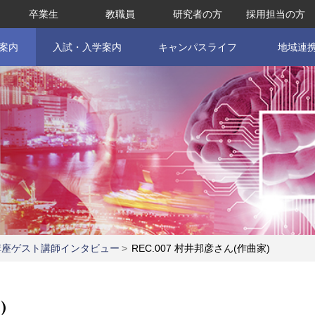
卒業生
教職員
研究者の方
採用担当の方
案内
入試・入学案内
キャンパスライフ
地域連
寄付講座ゲスト講師インタビュー
>
REC.007 村井邦彦さん(作曲家)
)