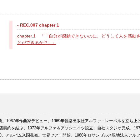
- REC.007 chapter 1
chapter.1 「「自分が感動できないのに、どうして人を感動
とができるか!?」」
業。1967年作曲家デビュー。1969年音楽出版社アルファ・レーベルを立ち上げ
契約を結ぶ。1972年アルファ＆アソシエイツ設立、自社スタジオ完成。197
YMO、アルバム米国発売。世界ツアー開始。1980年ロサンゼルス現地法人アル