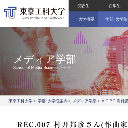
受験生
在学生
大学概要
学部･大学院
メディア学部
School of Media Science
八王子
東京工科大学
>
学部･大学院案内
>
メディア学部
>
A.C.P.C.
REC.007 村井邦彦さん(作曲家