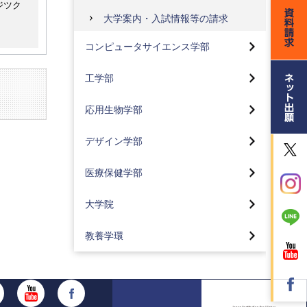
ジツク
コンピュータサイエンス学部トッ
プ
大学案内・入試情報等の請求
工学部トップ
先進情報専攻(情報基盤、人間
コンピュータサイエンス学部
情報、人工知能)(2024年4月入
機械工学科
学生より)
応用生物学部トップ
工学部
電気電子工学科
社会情報専攻(2024年4月入学
生命医薬コース(2024年4月入
生より)
大学院デザイン研究科
学生より)
応用生物学部
応用化学科
社会情報専攻の研究・プロジ
デザイン学部トップページ
地球環境コース(2024年4月入
医療保健学部トップ
ェクト
就職状況
学生より)
デザイン学部
視覚デザインコース(2024年4
看護学科
プロジェクト実習
サスティナブル工学
月入学生より)
大学院トップ
食品コース(2024年4月入学生
医療保健学部
より)
臨床工学科
カリキュラム
コーオプ教育
情報デザインコース(2024年4
大学院バイオ・情報メディア研究
月入学生より)
科
化粧品コース(2024年4月入学
大学院
リハビリテーション学科
コーオプ教育
グローバル工学教育
生より)
工業デザインコース(2024年4
バイオニクス専攻
理学療法学専攻
月入学生より)
東京工科大学の地域連携
カリキュラム
教養学環
カリキュラム
コンピュータサイエンス専攻
作業療法学専攻
空間デザインコース(2024年4
Movie Library CS学部
東京工科大学の地域連携
資格取得支援
月入学生より)
メディアサイエンス専攻
言語聴覚学専攻
コンピュータサイエンス学部の3つ
工学部の活動紹介
コーオプ教育
感性演習とスキル演習
のポリシー
サステイナブル工学専攻
臨床検査学科