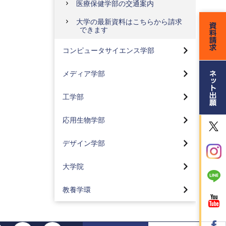
医療保健学部の交通案内
コンピュータサイエンス学部トッ
大学の最新資料はこちらから請求
プ
できます
メディア学部トップ
先進情報専攻(情報基盤、人間
コンピュータサイエンス学部
情報、人工知能)(2024年4月入
メディアコンテンツコース
学生より)
工学部トップ
メディア学部
メディア技術コース
社会情報専攻(2024年4月入学
機械工学科
生より)
応用生物学部トップ
工学部
メディア社会コース
電気電子工学科
社会情報専攻の研究・プロジ
生命医薬コース(2024年4月入
大学院デザイン研究科
ェクト
カリキュラム
学生より)
応用生物学部
応用化学科
デザイン学部トップページ
プロジェクト実習
コーオプ教育
地球環境コース(2024年4月入
大学院トップ
就職状況
学生より)
デザイン学部
視覚デザインコース(2024年4
カリキュラム
メディア学部 特集
大学院バイオ・情報メディア研究
サスティナブル工学
月入学生より)
食品コース(2024年4月入学生
科
大学院
より)
コーオプ教育
東京工科大学の地域連携
コーオプ教育
情報デザインコース(2024年4
バイオニクス専攻
月入学生より)
化粧品コース(2024年4月入学
東京工科大学の地域連携
Movie Library「メディア学部」
教養学環
グローバル工学教育
生より)
コンピュータサイエンス専攻
工業デザインコース(2024年4
Movie Library CS学部
メディア学部の3つのポリシー
月入学生より)
カリキュラム
カリキュラム
メディアサイエンス専攻
コンピュータサイエンス学部の3つ
入試情報