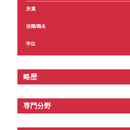
所属
役職/職名
学位
略歴
専門分野