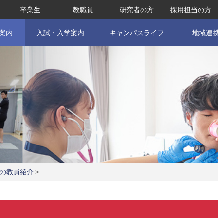
卒業生
教職員
研究者の方
採用担当の方
案内
入試・入学案内
キャンパスライフ
地域連
の教員紹介
>