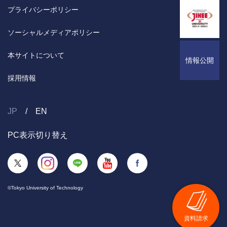
入試情報
入試情報
東京工科大学の地域連携
2024年
プライバシーポリシー
臨床検査学科
デザイン研究科デザイン専攻
入試情報
デザイン学部 卒業制作展示
オープンキャンパス情報
Movie Library 応用生物学部
2023年
東京工科大学の地域連携
ソーシャルメディアポリシー
医療技術学研究科 臨床検査学専攻
「ライブ・エンタテインメント論」講師インタビュー
GRADUATION WORKS ARCHIVES卒業制作優秀作品アー
公式BLOG
応用生物学部の3つのポリシー
2022年
Movie Library「医療保健学部」
カイブ
オープンキャンパス情報
本サイトについて
研究室一覧
入試情報
情報公開
Movie Library「工学部」
産業保健実践研究センター
オープンキャンパス情報
大学の学びはこんなに面白い
教員紹介
オープンキャンパス情報
採用情報
工学部機械工学科の3つのポリシー
医療保健学部・学科・専攻の3つのポリシー
内定者インタビュー
メディア学部実績一覧
シラバス
大学の学びはこんなに面白い
工学部電気電子工学科の3つのポリシー
国家試験合格率について
蒲田キャンパス紹介
公式BLOG
JP
EN
大学の学びはこんなに面白い
キャリアコーオプセンター
工学部応用化学科の3つのポリシー
オープンキャンパス情報
シラバス
研究室一覧
キャリアコーオプセンター
シラバス
PC表示切り替え
入試情報
入試情報
デザイン学部プロジェクト
シラバス
資格支援
研究室一覧
オープンキャンパス情報
蒲田キャンパス紹介
大学の学びはこんなに面白い
教員紹介
大学案内・入試情報のご請求
教員紹介
シラバス
大学の学びはこんなに面白い
デザイン学部実績一覧
特色ＧＰ
施設紹介
©Tokyo University of Technology
紀要
カリキュラム
キャリアサポートセンター
現代ＧＰ
学部案内・入試情報のご請求
大学の学びはこんなに面白い
シラバス
資格支援
キャリアコーオプセンター
資料請求
研究室紹介