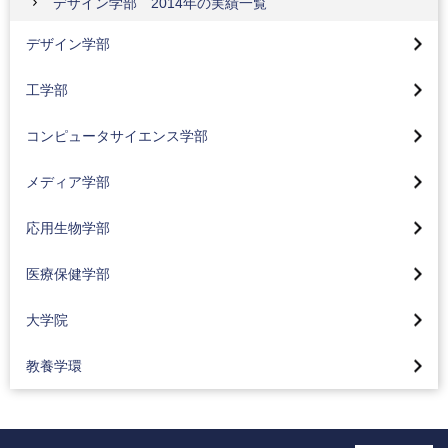
デザイン学部 2014年の実績一覧
デザイン学部トップページ
工学部トップ
デザイン学部
視覚デザインコース(2024年4月入学生より)
機械工学科
コンピュータサイエンス学部トップ
工学部
情報デザインコース(2024年4月入学生より)
電気電子工学科
先進情報専攻(情報基盤、人間情報、人工知能)(2024年
メディア学部トップ
工業デザインコース(2024年4月入学生より)
4月入学生より)
コンピュータサイエンス学部
応用化学科
メディアコンテンツコース
空間デザインコース(2024年4月入学生より)
社会情報専攻(2024年4月入学生より)
応用生物学部トップ
就職状況
メディア学部
メディア技術コース
感性演習とスキル演習
社会情報専攻の研究・プロジェクト
生命医薬コース(2024年4月入学生より)
サスティナブル工学
医療保健学部トップ
応用生物学部
メディア社会コース
カリキュラム
プロジェクト実習
地球環境コース(2024年4月入学生より)
コーオプ教育
看護学科
大学院トップ
カリキュラム
研究・制作活動紹介
カリキュラム
医療保健学部
食品コース(2024年4月入学生より)
グローバル工学教育
臨床工学科
大学院バイオ・情報メディア研究科
コーオプ教育
教員紹介
コーオプ教育
化粧品コース(2024年4月入学生より)
カリキュラム
大学院
リハビリテーション学科
バイオニクス専攻
メディア学部 特集
東京工科大学の地域連携
東京工科大学の地域連携
カリキュラム
東京工科大学の地域連携
理学療法学専攻
教養学環
コンピュータサイエンス専攻
東京工科大学の地域連携
映像でデザイン学部を知ろう
Movie Library CS学部
資格取得支援
工学部の活動紹介
作業療法学専攻
メディアサイエンス専攻
Movie Library「メディア学部」
デザイン学部の3つのポリシー
コンピュータサイエンス学部の3つのポリシー
コーオプ教育
2025年
言語聴覚学専攻
サステイナブル工学専攻
メディア学部の3つのポリシー